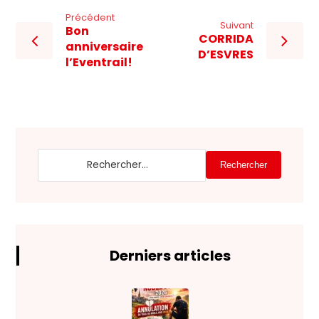
Précédent
Suivant
Bon
CORRIDA
anniversaire
D’ESVRES
l’Eventrail!
Rechercher
Derniers articles