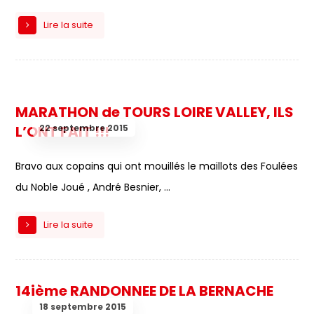
Lire la suite
MARATHON de TOURS LOIRE VALLEY, ILS
22 septembre 2015
L’ONT FAIT !!!
Bravo aux copains qui ont mouillés le maillots des Foulées
du Noble Joué , André Besnier, ...
Lire la suite
14ième RANDONNEE DE LA BERNACHE
18 septembre 2015