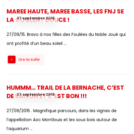
MAREE HAUTE, MAREE BASSE, LES FNJ SE
27 septembre 2015
LA COOLENT DOUCE !
27/09/15. Bravo à nos filles des Foulées du Noble Joué qui
ont profité d’un beau soleil ...
Lire la suite
HUMMM… TRAIL DE LA BERNACHE, C’EST
27 septembre 2015
DE SAISON ET C’EST BON !!!
27/09/2015 . Magnifique parcours, dans les vignes de
l’appellation Aoc Montlouis et les sous bois autour de
l’aquarium ...