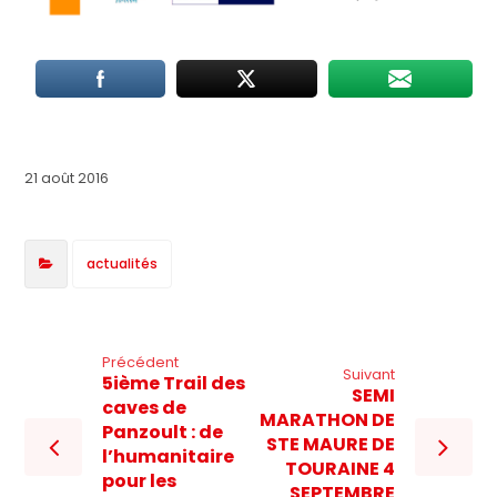
21 août 2016
actualités
Précédent
Suivant
5ième Trail des
SEMI
caves de
MARATHON DE
Panzoult : de
STE MAURE DE
l’humanitaire
TOURAINE 4
pour les
SEPTEMBRE