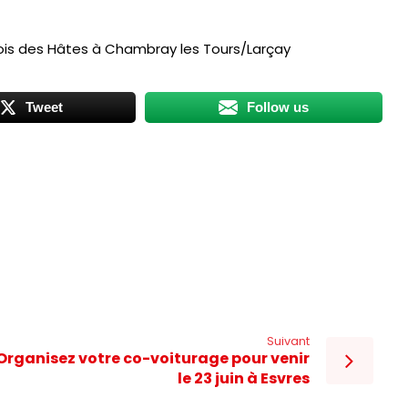
ois des Hâtes à Chambray les Tours/Larçay
Tweet
Follow us
Suivant
Organisez votre co-voiturage pour venir
le 23 juin à Esvres