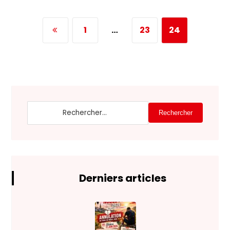
1
…
23
24
Rechercher
Derniers articles